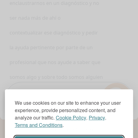
enclaustrarnos en un diagnóstico y no
ser nada más de ahí o
contextualizar ese diagnóstico y pedir
la ayuda pertinente por parte de un
profesional que nos ayude a saber que
somos algo y sobre todo somos alguien
?
más allá
1.0x
We use cookies on our site to enhance your user
de ese diagnóstico
experience, provide personalized content, and
analyze our traffic.
Cookie Policy
.
Privacy
.
porque a veces me quieres y a veces no
Terms and Conditions
.
Account Settings
Subscriptions
me quieres Porque soy apego evitativo